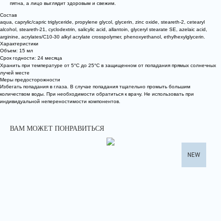
пятна, а лицо выглядит здоровым и свежим.
Состав
aqua, caprylic/capric triglyceride, propylene glycol, glycerin, zinc oxide, steareth-2, cetearyl
alcohol, steareth-21, cyclodextrin, salicylic acid, allantoin, glyceryl stearate SE, azelaic acid,
arginine, acrylates/C10-30 alkyl acrylate crosspolymer, phenoxyethanol, ethylhexylglycerin.
Характеристики
Объем: 15 мл
Срок годности: 24 месяца
Хранить при температуре от 5°С до 25°С в защищенном от попадания прямых солнечных
лучей месте
Меры предосторожности
Избегать попадания в глаза. В случае попадания тщательно промыть большим
количеством воды. При необходимости обратиться к врачу. Не использовать при
индивидуальной непереностимости компонентов.
ВАМ МОЖЕТ ПОНРАВИТЬСЯ
NEW