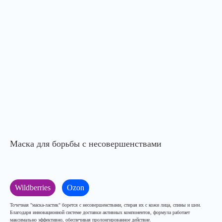
Маска для борьбы с несовершенствами
Wildberries
Ozon
Точечная "маска-ластик" борется с несовершенствами, стирая их с кожи лица, спины и шеи.
Благодаря инновационной системе доставки активных компонентов, формула работает
максимально эффективно, обеспечивая пролонгированное действие.