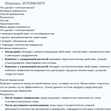
Штрихкод: 4670384610070
Что делает точечная маска?
Активные компоненты
Способ применения
Результаты
Состав
Характеристики
Меры предосторожности
Что делает точечная маска?
• локально воздействует на несовершенства
• делает высыпания менее заметными
• ускоряет обновление кожи
• сокращает количество комедонов
Активные компоненты
Оксид цинка
обладает себорегулирующим свойством, способствует заживлению кожи
и уменьшает раздражение.
Комплекс с салициловой кислотой
оказывает кератолитическое действие, ускоряя
отшелушивание омертвевших клеток кожи.
Комплекс с азелаиновой кислотой
обладает антисептическими свойствами, помогает
избежать появления несовершенств и регулирует процессы пигментации, устраняя
следы постакне.
Способ применения
Локально нанесите маску на проблемные зоны, оставьте на ночь. Маска может стираться,
это не влияет на ее эффективность. Утром удалите остатки продукта средством для
очищения кожи Maskoholic.
Результаты
После первого применения:
прыщ подсыхает, покраснение уменьшается, кожа
становится визуально чище;
После регулярного использования:
кожа лица становится более ровной,
уменьшается количество высыпаний и комедонов, сокращаются постакне и пигментные