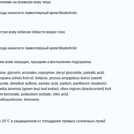
ниями на влажную кожу лица
ухода нанесите ламеллярный крем Maskoholic
тую кожу избегая области вокруг глаз
ухода нанесите ламеллярный крем Maskoholic
ии кожи запущен, прыщики и воспаления подсушены
ne, glycerin, acrylates copolymer, decyl glucoside, palmitic acid,
ropaea (olive) fruit oil, betaine, prunus amygdalus dulcis (sweet
aurate, dimethyl sulfone, azelaic acid, parfum, panthenol, bisabolol,
llia sinensis (green tea) leaf extract, ribes nigrum (blackcurrant) fruit
m benzoate, potassium sorbate, citric acid,
sothiazolinone, limonene
до 25°С в защищенном от попадания прямых солнечных лучей