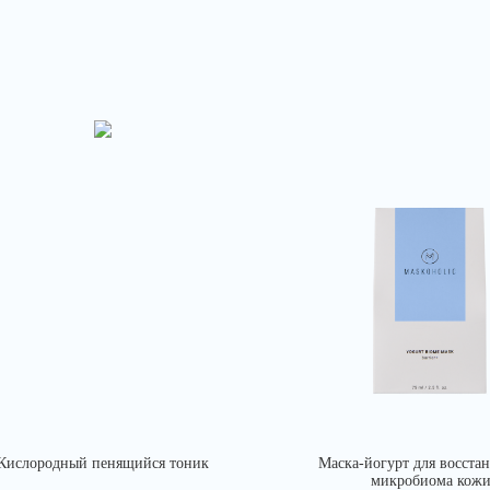
Кислородный пенящийся тоник
Маска-йогурт для восста
микробиома кож