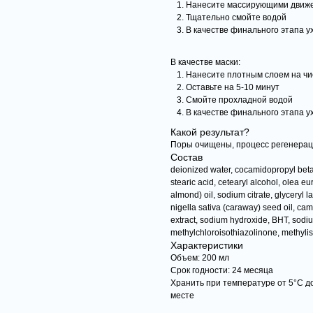
Нанесите массирующими движе
Тщательно смойте водой
В качестве финального этапа 
В качестве маски:
Нанесите плотным слоем на чис
Оставьте на 5-10 минут
Смойте прохладной водой
В качестве финального этапа 
Какой результат?
Поры очищены, процесс регенерац
Состав
deionized water, cocamidopropyl betai
stearic acid, cetearyl alcohol, olea eu
almond) oil, sodium citrate, glyceryl l
nigella sativa (caraway) seed oil, came
extract, sodium hydroxide, BHT, sodiu
methylchloroisothiazolinone, methyli
Характеристики
Объем: 200 мл
Срок годности: 24 месяца
Хранить при температуре от 5°С 
месте