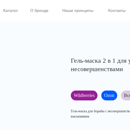
Каталог
О бренде
Наши принципы
Контакты
Каталог
О бренде
Наши принципы
Контакты
Гель-маска 2 в 1 для
несовершенствами
Wildberries
Ozon
Вс
Гель-маска для борьбы с несовершенства
высыпаниям