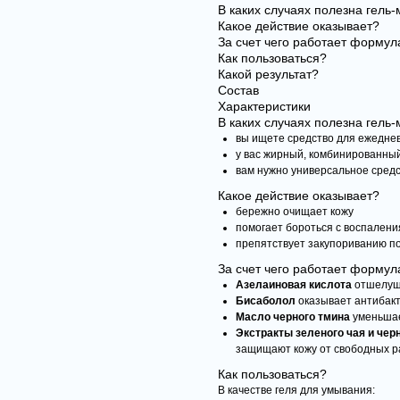
В каких случаях полезна гель-
Какое действие оказывает?
За счет чего работает формул
Как пользоваться?
Какой результат?
Состав
Характеристики
В каких случаях полезна гель-
вы ищете средство для ежедне
у вас жирный, комбинированный
вам нужно универсальное средс
Какое действие оказывает?
бережно очищает кожу
помогает бороться с воспален
препятствует закупориванию п
За счет чего работает формул
Азелаиновая кислота
отшелуши
Бисаболол
оказывает антибак
Масло черного тмина
уменьшае
Экстракты зеленого чая и че
защищают кожу от свободных р
Как пользоваться?
В качестве геля для умывания: