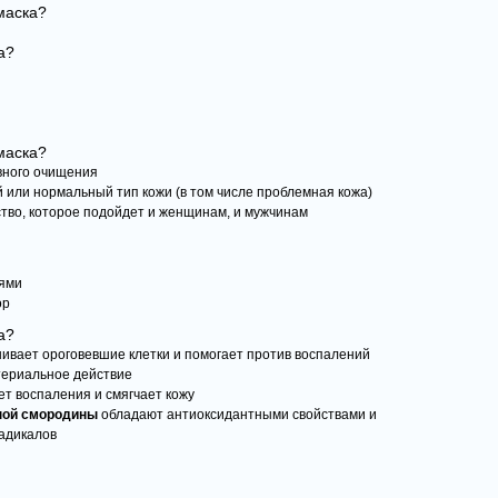
маска?
а?
маска?
вного очищения
 или нормальный тип кожи (в том числе проблемная кожа)
тво, которое подойдет и женщинам, и мужчинам
иями
ор
а?
вает ороговевшие клетки и помогает против воспалений
териальное действие
т воспаления и смягчает кожу
рной смородины
обладают антиоксидантными свойствами и
адикалов