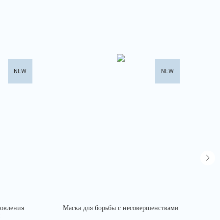
NEW
NEW
новления
Маска для борьбы с несовершенствами
Лам
и