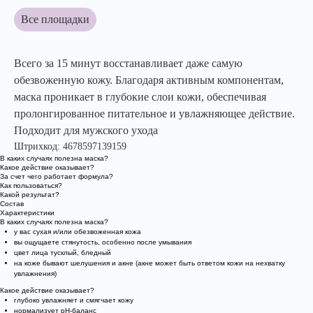
Все площадки
Всего за 15 минут восстанавливает даже самую
обезвоженную кожу. Благодаря активным компонентам,
маска проникает в глубокие слои кожи, обеспечивая
пролонгированное питательное и увлажняющее действие.
Подходит для мужского ухода
Штрихкод: 4678597139159
В каких случаях полезна маска?
Какое действие оказывает?
За счет чего работает формула?
Как пользоваться?
Какой результат?
Состав
Характеристики
В каких случаях полезна маска?
у вас сухая и/или обезвоженная кожа
вы ощущаете стянутость, особенно после умывания
цвет лица тусклый, бледный
на коже бывают шелушения и акне (акне может быть ответом кожи на нехватку
увлажнения)
Какое действие оказывает?
глубоко увлажняет и смягчает кожу
нормализует pH-баланс