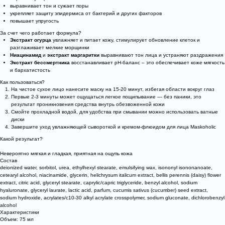
выравнивает тон и сужает поры
укрепляет защиту эпидермиса от бактерий и других факторов
повышает упругость
За счет чего работает формула?
Экстракт огурца
увлажняет и питает кожу, стимулирует обновление клеток и
разглаживает мелкие морщинки
Ниацинамид
и
экстракт маргаритки
выравнивают тон лица и устраняют раздражения
Экстракт бессмертника
восстанавливает pH-баланс – это обеспечивает коже мягкость
и бархатистость
Как пользоваться?
На чистое сухое лицо нанесите маску на 15-20 минут, избегая области вокруг глаз
Первые 2-3 минуты может ощущаться легкое пощипывание — без паники, это
результат проникновения средства внутрь обезвоженной кожи
Смойте прохладной водой, для удобства при смывании можно использовать ватные
диски
Завершите уход увлажняющей сывороткой и кремом-флюидом для лица Maskoholic
Какой результат?
Невероятно мягкая и гладкая, приятная на ощупь кожа
Состав
deionized water, sorbitol, urea, ethylhexyl stearate, emulsifying wax, isononyl isononanoate,
cetearyl alcohol, niacinamide, glycerin, helichrysum italicum extract, bellis perennis (daisy) flower
extract, citric acid, glyceryl stearate, caprylic/capric triglyceride, benzyl alcohol, sodium
hyaluronate, glyceryl laurate, lactic acid, parfum, cucumis sativus (cucumber) seed extract,
sodium hydroxide, acrylates/c10-30 alkyl acrylate crosspolymer, sodium gluconate, dichlorobenzyl
alcohol
Характеристики
Объем: 75 мл